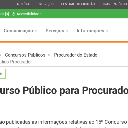
ESTADO
ESTADO
ESTADO
ESTADO
NOTÍCIAS
SERVIÇOS
CENTRAL DO CIDADÃO
TRANSPARÊNCIA
ca [3]
Acessibilidade
Comunicação
Serviços
Informações
Concursos Públicos
Procurador do Estado
lico Procurador
ir
urso Público para Procurado
ão publicadas as informações relativas ao 15º Concurso