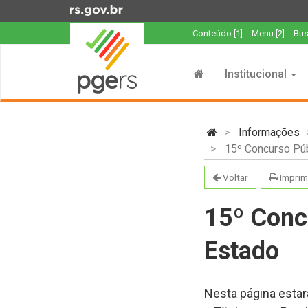
Ir
para
Conteúdo [1]
Menu [2]
Bus
o
Início
conteúdo
do
Ir
Institucional
menu
para
o
Início
menu
do
Informações
Ir
conteúdo
15º Concurso Púb
para
a
Voltar
Imprim
busca
15º Conc
Estado
Nesta página estar