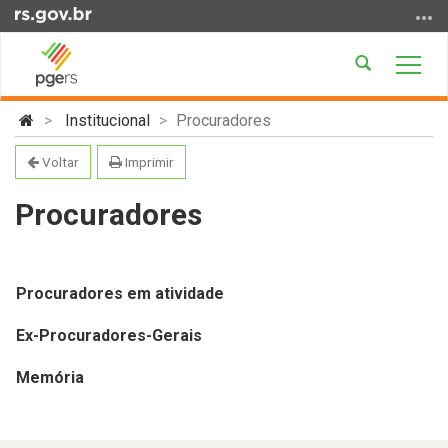
Ir
para
o
Abrir
Alter
conteúdo
a
a
Ir
Início
busca
nave
Institucional
Procuradores
para
do
o
conteúdo
Voltar
Imprimir
menu
Ir
Procuradores
para
a
busca
Procuradores em atividade
Ex-Procuradores-Gerais
Memória