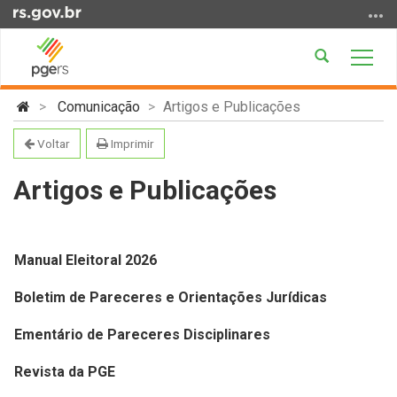
Ir
para
o
Abrir
Alter
conteúdo
a
a
Ir
Início
busca
nave
Comunicação
Artigos e Publicações
para
do
o
conteúdo
Voltar
Imprimir
menu
Ir
Artigos e Publicações
para
a
busca
Manual Eleitoral 2026
Boletim de Pareceres e Orientações Jurídicas
Ementário de Pareceres Disciplinares
Revista da PGE