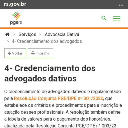
Ir
para
o
Abrir
Alter
conteúdo
a
a
Ir
Início
busca
nave
Serviços
Advocacia Dativa
para
do
4- Credenciamento dos advogados
o
conteúdo
menu
Voltar
Imprimir
Ir
para
4- Credenciamento dos
a
advogados dativos
busca
O credenciamento de advogados dativos é regulamentado
pela
Resolução Conjunta PGE/DPE nº 001/2020
, que
estabelece os critérios e procedimentos para a inscrição e
atuação desses profissionais. A resolução também define
a tabela de valores para o pagamento dos honorários,
atualizada pela Resolução Conjunta PGE/DPE nº 003/23.