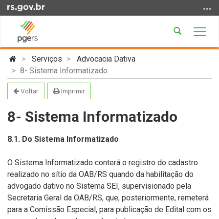
Ir
para
o
Abrir
Alter
conteúdo
a
a
Ir
Início
busca
nave
Serviços
Advocacia Dativa
para
do
8- Sistema Informatizado
o
conteúdo
menu
Voltar
Imprimir
Ir
para
8- Sistema Informatizado
a
busca
8.1. Do Sistema Informatizado
O Sistema Informatizado conterá o registro do cadastro
realizado no sítio da OAB/RS quando da habilitação do
advogado dativo no Sistema SEI, supervisionado pela
Secretaria Geral da OAB/RS, que, posteriormente, remeterá
para a Comissão Especial, para publicação de Edital com os