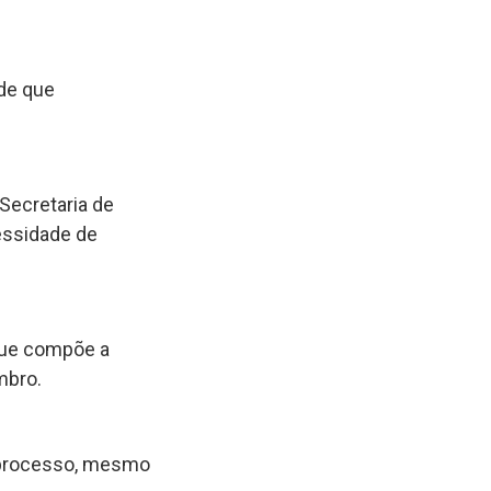
sde que
Secretaria de
essidade de
que compõe a
mbro.
o processo, mesmo