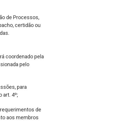
ção de Processos,
acho, certidão ou
adas.
rá coordenado pela
isionada pelo
ssões, para
art. 4º;
 requerimentos de
nto aos membros