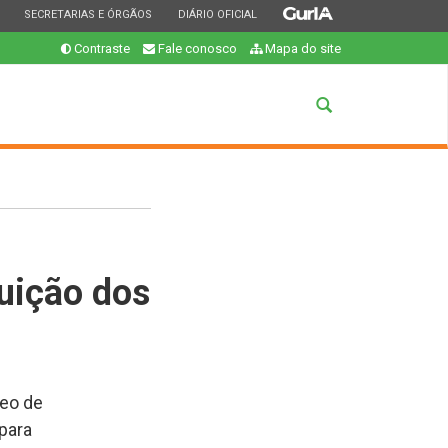
ESTADO
ESTADO
ESTADO
SECRETARIAS E ÓRGÃOS
DIÁRIO OFICIAL
Contraste
Fale conosco
Mapa do site
Abrir
a
busca
buição dos
leo de
para