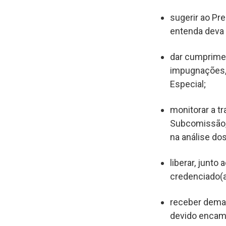
sugerir ao Pr
entenda deva 
dar cumprime
impugnações, 
Especial;
monitorar a t
Subcomissão, 
na análise do
liberar, junto
credenciado(a)
receber deman
devido encam