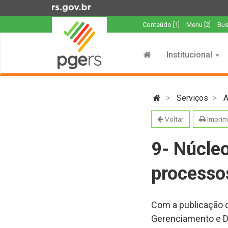
Ir
para
Conteúdo [1]
Menu [2]
Bus
o
Início
conteúdo
do
Ir
Institucional
menu
para
o
Início
menu
do
Serviços
A
Ir
conteúdo
para
Voltar
Imprim
a
busca
9- Núcleo
processo
Com a publicação d
Gerenciamento e D