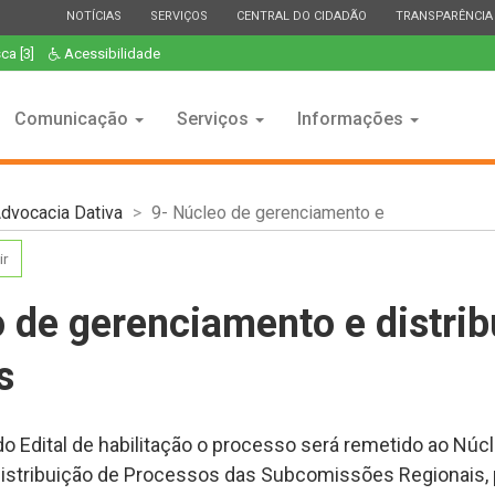
ESTADO
ESTADO
ESTADO
ESTADO
NOTÍCIAS
SERVIÇOS
CENTRAL DO CIDADÃO
TRANSPARÊNCIA
ca [3]
Acessibilidade
Comunicação
Serviços
Informações
dvocacia Dativa
9- Núcleo de gerenciamento e
ir
 de gerenciamento e distri
s
o Edital de habilitação o processo será remetido ao Núc
istribuição de Processos das Subcomissões Regionais, 