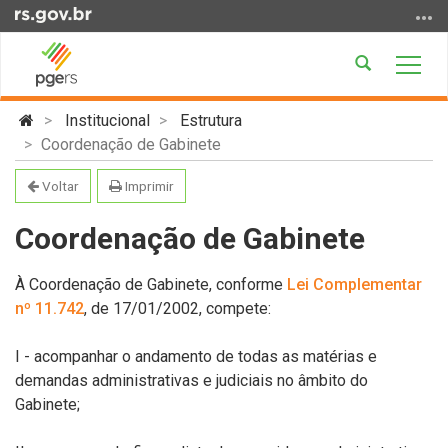
Ir
para
o
Abrir
Alter
conteúdo
a
a
Ir
Início
busca
nave
Institucional
Estrutura
para
do
Coordenação de Gabinete
o
conteúdo
menu
Voltar
Imprimir
Ir
para
Coordenação de Gabinete
a
busca
À Coordenação de Gabinete, conforme
Lei Complementar
nº 11.742
, de 17/01/2002, compete:
I - acompanhar o andamento de todas as matérias e
demandas administrativas e judiciais no âmbito do
Gabinete;