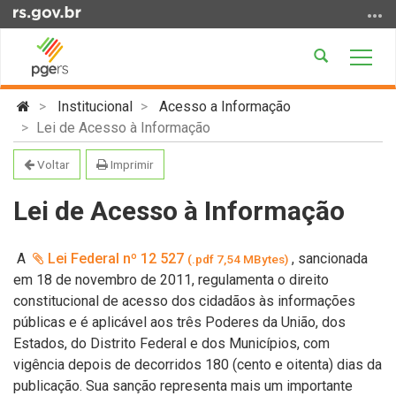
Ir
para
o
Abrir
Alter
conteúdo
a
a
Ir
Início
busca
nave
Institucional
Acesso a Informação
para
do
Lei de Acesso à Informação
o
conteúdo
menu
Voltar
Imprimir
Ir
para
Lei de Acesso à Informação
a
busca
A
Lei Federal nº 12 527
,
sancionada
(.pdf 7,54 MBytes)
em 18 de novembro de 2011, regulamenta o direito
constitucional de acesso dos cidadãos às informações
públicas e é aplicável aos três Poderes da União, dos
Estados, do Distrito Federal e dos Municípios, com
vigência depois de decorridos 180 (cento e oitenta) dias da
publicação. Sua sanção representa mais um importante