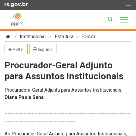
Ir
para
o
Abrir
Alter
conteúdo
a
a
Ir
Início
busca
nave
Institucional
Estrutura
PGAAI
para
do
o
conteúdo
Voltar
Imprimir
menu
Ir
Procurador-Geral Adjunto
para
para Assuntos Institucionais
a
busca
Procuradora-Geral Adjunta para Assuntos Institucionais:
Diana Paula Sana
______________________________________________
__________________________
Ao Procurador-Geral Adjunto para Assuntos Institucionais,