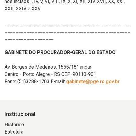
nos incisos I, IV, V, VI, VIII, IX, X, XI, XII, XIV, XVII, XX, XXI,
XXII, XXIV e XXV.
______________________________________________
______________________________________________
__________________
GABINETE DO PROCURADOR-GERAL DO ESTADO
Av. Borges de Medeiros, 1555/18º andar
Centro - Porto Alegre - RS CEP: 90110-901
Fone: (51)3288-1703 E-mail:
gabinete@pge.rs.gov.br
Institucional
Histórico
Estrutura