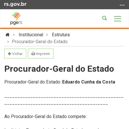
Ir
para
o
Abrir
Alter
conteúdo
a
a
Ir
Início
busca
nave
Institucional
Estrutura
para
do
Procurador-Geral do Estado
o
conteúdo
menu
Voltar
Imprimir
Ir
para
Procurador-Geral do Estado
a
busca
Procurador-Geral do Estado:
Eduardo Cunha da Costa
______________________________________________
________________________________________
Ao Procurador-Geral do Estado compete: