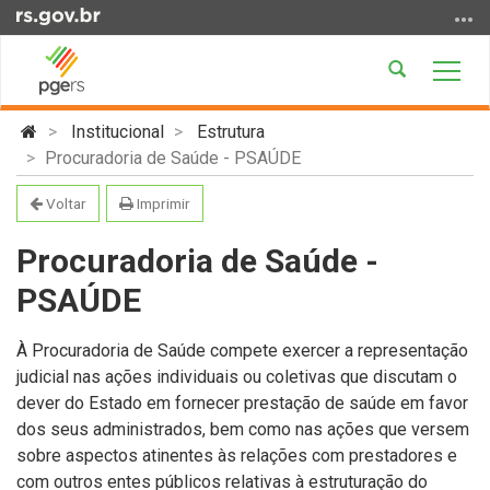
Ir
para
o
Abrir
Alter
conteúdo
a
a
Ir
Início
busca
nave
Institucional
Estrutura
para
do
Procuradoria de Saúde - PSAÚDE
o
conteúdo
menu
Voltar
Imprimir
Ir
para
Procuradoria de Saúde -
a
PSAÚDE
busca
À Procuradoria de Saúde compete exercer a representação
judicial nas ações individuais ou coletivas que discutam o
dever do Estado em fornecer prestação de saúde em favor
dos seus administrados, bem como nas ações que versem
sobre aspectos atinentes às relações com prestadores e
com outros entes públicos relativas à estruturação do