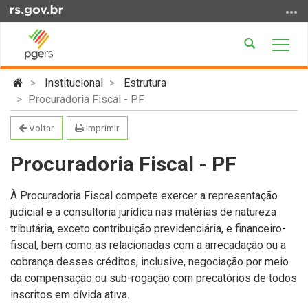
Ir
para
o
Abrir
Alter
conteúdo
a
a
Ir
Início
busca
nave
Institucional
Estrutura
para
do
Procuradoria Fiscal - PF
o
conteúdo
menu
Voltar
Imprimir
Ir
para
Procuradoria Fiscal - PF
a
busca
À Procuradoria Fiscal compete exercer a representação
judicial e a consultoria jurídica nas matérias de natureza
tributária, exceto contribuição previdenciária, e financeiro-
fiscal, bem como as relacionadas com a arrecadação ou a
cobrança desses créditos, inclusive, negociação por meio
da compensação ou sub-rogação com precatórios de todos
inscritos em dívida ativa.