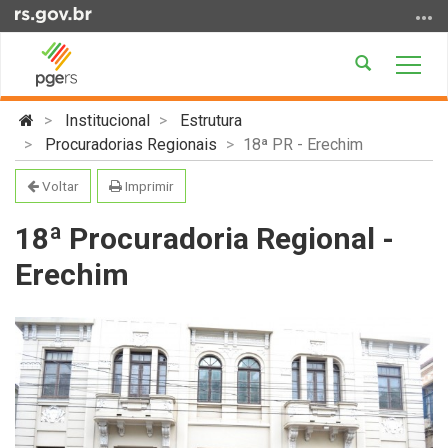
Ir
para
o
Abrir
Alter
conteúdo
a
a
Ir
Início
busca
nave
Institucional
Estrutura
para
do
Procuradorias Regionais
18ª PR - Erechim
o
conteúdo
menu
Voltar
Imprimir
Ir
para
18ª Procuradoria Regional -
a
Erechim
busca