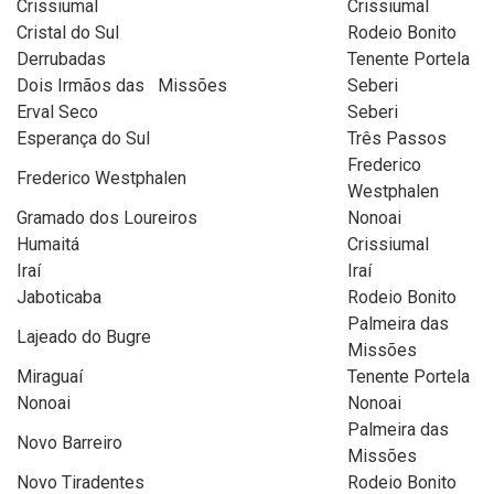
Crissiumal
Crissiumal
Cristal do Sul
Rodeio Bonito
Derrubadas
Tenente Portela
Dois Irmãos das Missões
Seberi
Erval Seco
Seberi
Esperança do Sul
Três Passos
Frederico
Frederico Westphalen
Westphalen
Gramado dos Loureiros
Nonoai
Humaitá
Crissiumal
Iraí
Iraí
Jaboticaba
Rodeio Bonito
Palmeira das
Lajeado do Bugre
Missões
Miraguaí
Tenente Portela
Nonoai
Nonoai
Palmeira das
Novo Barreiro
Missões
Novo Tiradentes
Rodeio Bonito