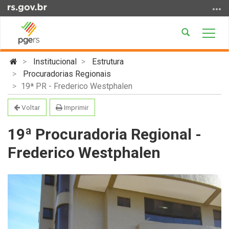
Ir
para
o
Abrir
Alter
conteúdo
a
a
Ir
Início
busca
nave
Institucional
Estrutura
para
do
Procuradorias Regionais
o
conteúdo
19ª PR - Frederico Westphalen
menu
Ir
Voltar
Imprimir
para
a
19ª Procuradoria Regional -
busca
Frederico Westphalen