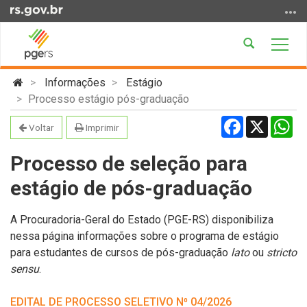
Ir
para
o
Abrir
Alter
conteúdo
a
a
Ir
Início
busca
nave
Informações
Estágio
para
do
Processo estágio pós-graduação
o
conteúdo
Facebook
X
Wh
menu
Voltar
Imprimir
Ir
para
Processo de seleção para
a
estágio de pós-graduação
busca
A Procuradoria-Geral do Estado (PGE-RS) disponibiliza
nessa página informações sobre o programa de estágio
para estudantes de cursos de pós-graduação
lato
ou
stricto
sensu
.
EDITAL DE PROCESSO SELETIVO N⁰ 04/2026