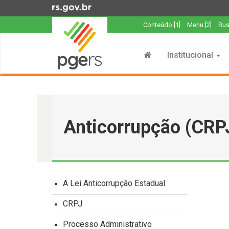
Ir
para
Conteúdo [1]
Menu [2]
Bus
o
Início
conteúdo
do
Ir
Institucional
menu
para
o
Início
menu
do
Ir
conteúdo
para
Anticorrupção (CRP
a
busca
A Lei Anticorrupção Estadual
CRPJ
Processo Administrativo