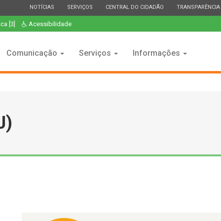
ESTADO
ESTADO
ESTADO
ESTADO
NOTÍCIAS
SERVIÇOS
CENTRAL DO CIDADÃO
TRANSPARÊNCIA
ca [3]
Acessibilidade
Comunicação
Serviços
Informações
J)